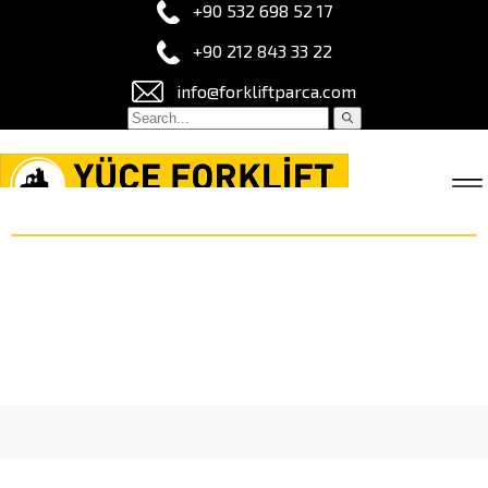
+90 532 698 52 17
+90 212 843 33 22
info@forkliftparca.com