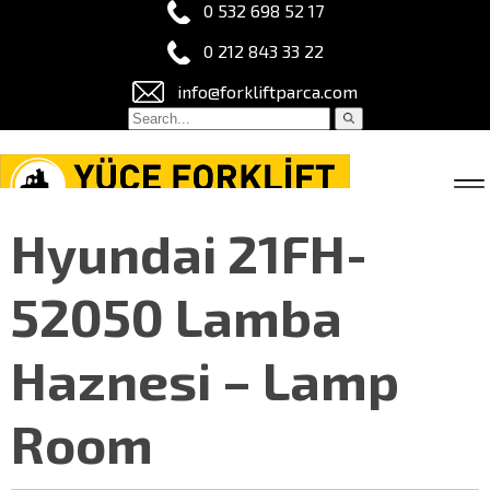
0 532 698 52 17
0 212 843 33 22
info@forkliftparca.com
Hyundai 21FH-
52050 Lamba
Haznesi – Lamp
Room