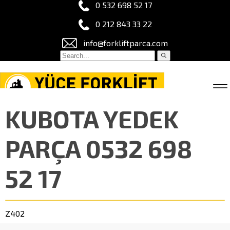
0 532 698 52 17
0 212 843 33 22
info@forkliftparca.com
KUBOTA YEDEK
PARÇA 0532 698
52 17
Z402