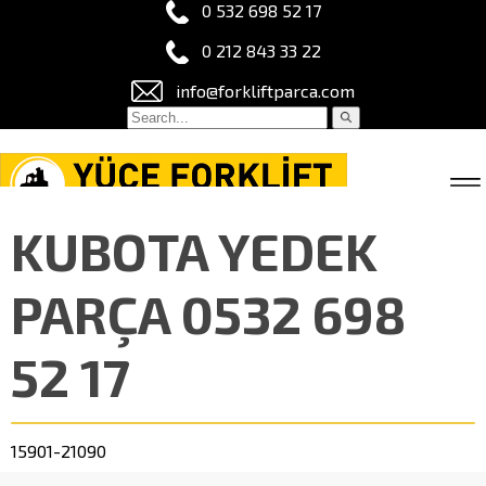
0 532 698 52 17
0 212 843 33 22
info@forkliftparca.com
KUBOTA YEDEK
PARÇA 0532 698
52 17
15901-21090