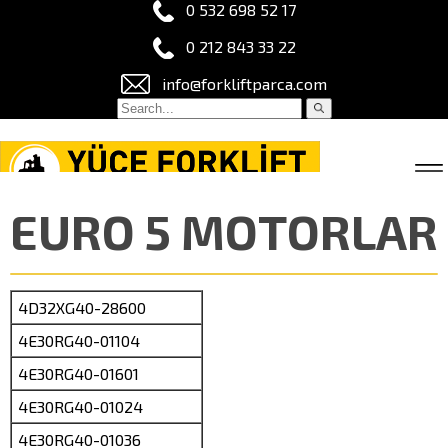
0 532 698 52 17
0 212 843 33 22
info@forkliftparca.com
EURO 5 MOTORLAR
4D32XG40-28600
4E30RG40-01104
4E30RG40-01601
4E30RG40-01024
4E30RG40-01036