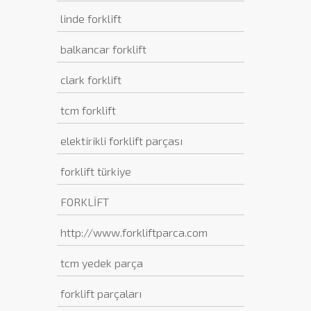
linde forklift
balkancar forklift
clark forklift
tcm forklift
elektirikli forklift parçası
forklift türkiye
FORKLİFT
http://www.forkliftparca.com
tcm yedek parça
forklift parçaları