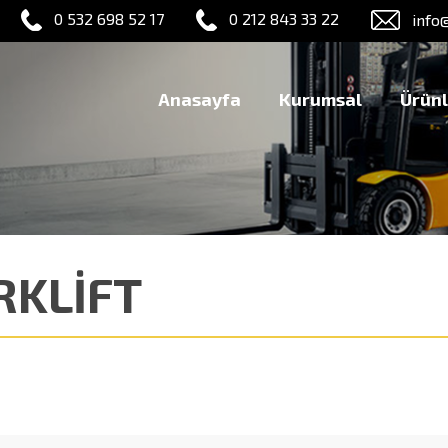
0 532 698 52 17
0 212 843 33 22
info
Anasayfa
Kurumsal
Ürünl
RKLİFT