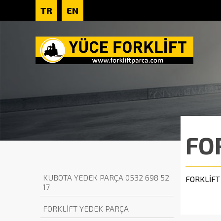
TR
EN
FO
KUBOTA YEDEK PARÇA 0532 698 52
FORKLİFT
17
FORKLİFT YEDEK PARÇA