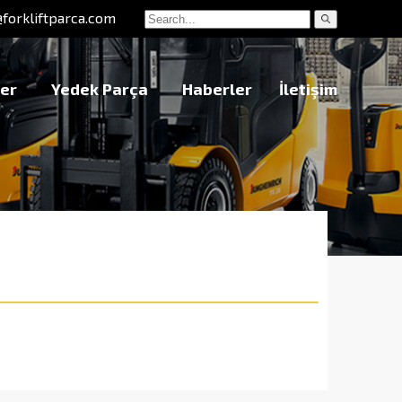
@forkliftparca.com
er
Yedek Parça
Haberler
İletişim