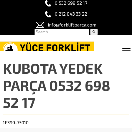
0 532 698 52 17
0 212 843 33 22
info@forkliftparca.com
KUBOTA YEDEK
PARÇA 0532 698
52 17
1E399-73010