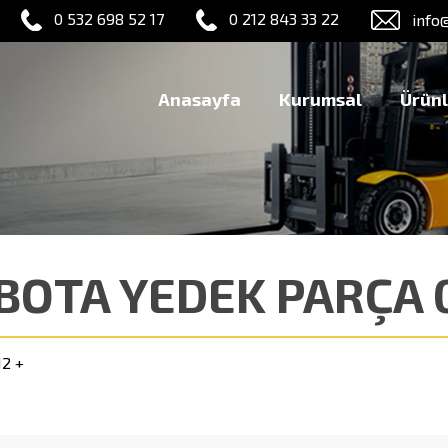
0 532 698 52 17
0 212 843 33 22
info
Anasayfa
Kurumsal
Ürünl
BOTA YEDEK PARÇA 0
12 +