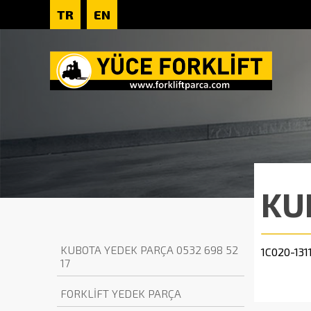
TR
EN
KU
KUBOTA YEDEK PARÇA 0532 698 52
1C020-131
17
FORKLİFT YEDEK PARÇA