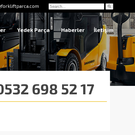
@forkliftparca.com
er
Yedek Parça
Haberler
İletişim
532 698 52 17