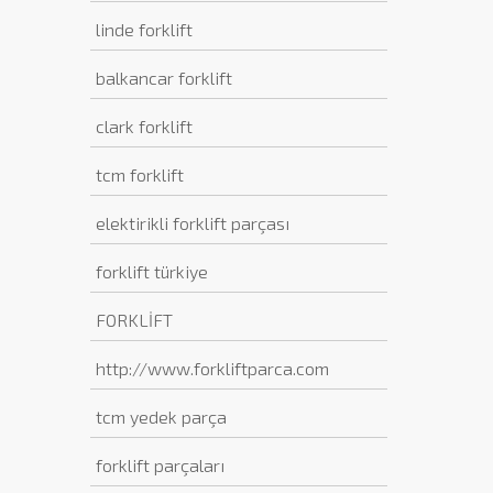
linde forklift
balkancar forklift
clark forklift
tcm forklift
elektirikli forklift parçası
forklift türkiye
FORKLİFT
http://www.forkliftparca.com
tcm yedek parça
forklift parçaları