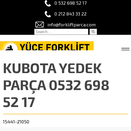
0 532 698 52 17
0 212 843 33 22
info@forkliftparca.com
KUBOTA YEDEK
PARÇA 0532 698
52 17
15441-21050