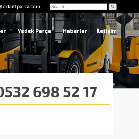
@forkliftparca.com
er
Yedek Parça
Haberler
İletişim
532 698 52 17