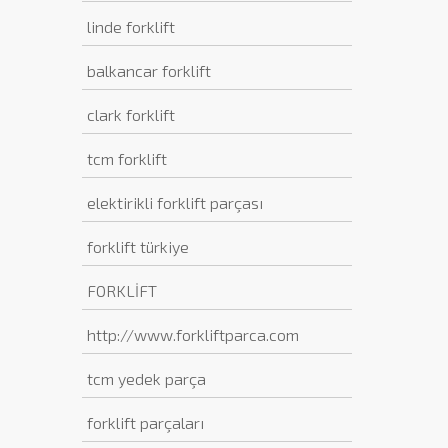
linde forklift
balkancar forklift
clark forklift
tcm forklift
elektirikli forklift parçası
forklift türkiye
FORKLİFT
http://www.forkliftparca.com
tcm yedek parça
forklift parçaları