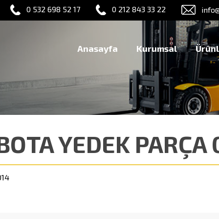
0 532 698 52 17
0 212 843 33 22
info
Anasayfa
Kurumsal
Ürünl
BOTA YEDEK PARÇA 0
014