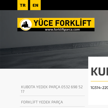
TR
EN
KU
KUBOTA YEDEK PARÇA 0532 698 52
1G514-22
17
FORKLİFT YEDEK PARÇA