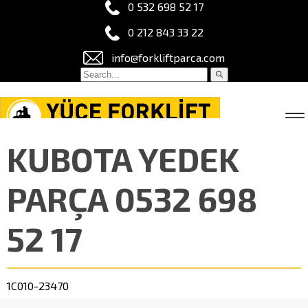
0 532 698 52 17
0 212 843 33 22
info@forkliftparca.com
KUBOTA YEDEK
PARÇA 0532 698
52 17
1C010-23470