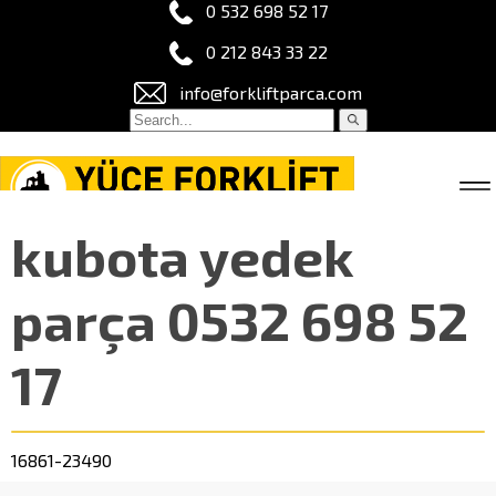
0 532 698 52 17
0 212 843 33 22
info@forkliftparca.com
kubota yedek
parça 0532 698 52
17
16861-23490