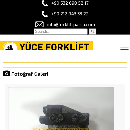
+90 532 698 52 17
+90 212 843 33 22
info@forkliftparca.com
Fotoğraf Galeri